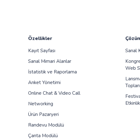
Özellikler
Çözüm
Kayıt Sayfası
Sanal K
Sanal Mimari Alanlar
Kongrel
Web Se
İstatistik ve Raporlama
Lansman
Anket Yönetimi
Toplant
Online Chat & Video Call
Festiv
Etkinlik
Networking
Ürün Pazaryeri
Randevu Modülü
Çanta Modülü