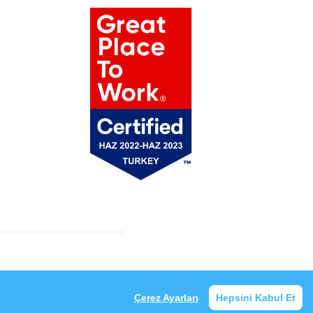
Çerez Ayarları
Hepsini Kabul Et