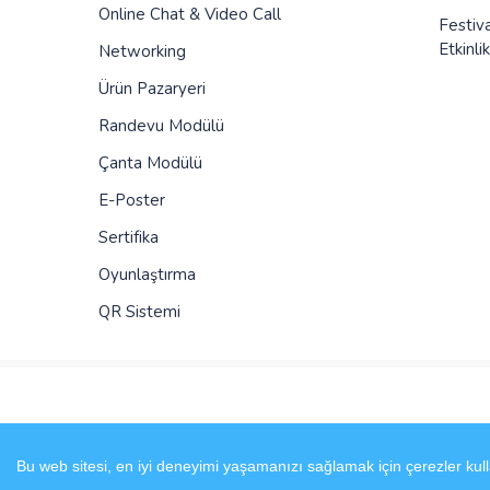
Online Chat & Video Call
Festiv
Etkinlik
Networking
Ürün Pazaryeri
Randevu Modülü
Çanta Modülü
E-Poster
Sertifika
Oyunlaştırma
QR Sistemi
Bu web sitesi, en iyi deneyimi yaşamanızı sağlamak için çerezler kull