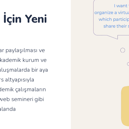
İçin Yeni
ar paylaşılması ve
 akademik kurum ve
uluşmalarda bir aya
rs altyapısıyla
demik çalışmaların
web semineri gibi
 alanda