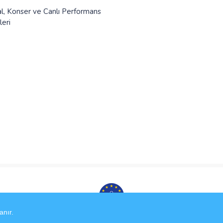
al, Konser ve Canlı Performans
leri
anır.
Kullanım Koşulları
Gizlilik Sözleşmesi