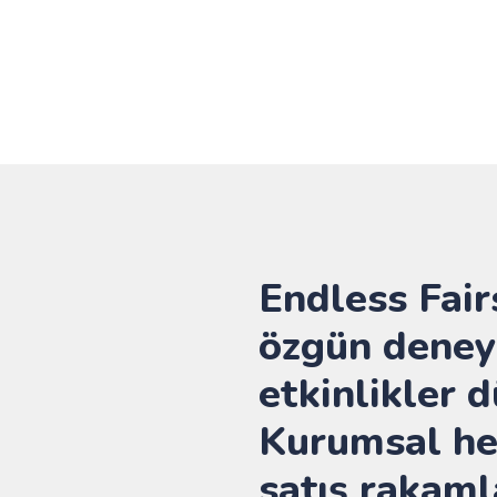
Endless Fairs
özgün deney
etkinlikler 
Kurumsal hed
satış rakaml