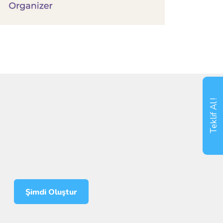
Teklif Al !
Şimdi Oluştur