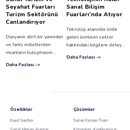
Seyahat Fuarları
Sanal Bilişim
Turizm Sektörünü
Fuarları’nda Atıyor
Canlandırıyor
Teknoloji alanında önde
Dünyanın dört bir yanından
gelen isimlerin sektör
ve farklı milletlerden
hakkındaki bilgilere detaylı
insanların buluşmasını
bir şekilde ulaşmasını
Daha Fazlası
->
sağlayan sanal turizm ve
sağlayan sanal bilişim
Daha Fazlası
->
seyahat fuarları sayesinde
fuarları ile alandaki her şey
turizm sektörü günden
anlatılıyor.
güne canlanıyor.
Özellikler
Çözümler
Kayıt Sayfası
Sanal Kariyer Fuarı
Sanal Mimari Alanlar
Kongreler, Konferanslar,