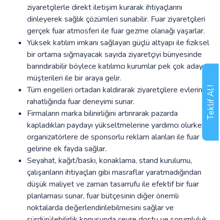
ziyaretçilerle direkt iletişim kurarak ihtiyaçlarını
dinleyerek sağlık çözümleri sunabilir. Fuar ziyaretçileri
gerçek fuar atmosferi ile fuar gezme olanağı yaşarlar.
Yüksek katılım imkanı sağlayan güçlü altyapı ile fiziksel
bir ortama sığmayacak sayıda ziyaretçiyi bünyesinde
barındırabilir böylece katılımcı kurumlar pek çok aday
müşterileri ile bir araya gelir.
Teklif Al !
Tüm engelleri ortadan kaldırarak ziyaretçilere evlerinin
rahatlığında fuar deneyimi sunar.
Firmaların marka bilinirliğini artırırarak pazarda
kapladıkları paydayı yükseltmelerine yardımcı olurken
organizatörlere de sponsorlu reklam alanları ile fuar
gelirine ek fayda sağlar.
Seyahat, kağıt/baskı, konaklama, stand kurulumu,
çalışanların ihtiyaçları gibi masraflar yaratmadığından
düşük maliyet ve zaman tasarrufu ile efektif bir fuar
planlaması sunar, fuar bütçesinin diğer önemli
noktalarda değerlendirilebilmesini sağlar ve
sürdürülebilirlik konusunda çevre dostu ve sorumluluk