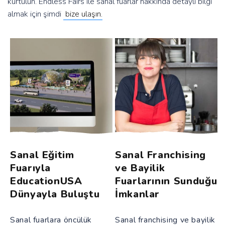
kurtulun. Endless Fairs ile sanal fuarlar hakkında detaylı bilgi
almak için şimdi
bize ulaşın.
Sanal Eğitim
Sanal Franchising
Fuarıyla
ve Bayilik
EducationUSA
Fuarlarının Sunduğu
Dünyayla Buluştu
İmkanlar
Sanal fuarlara öncülük
Sanal franchising ve bayilik