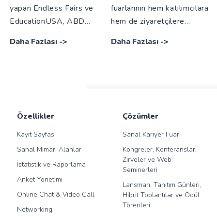
yapan Endless Fairs ve
fuarlarının hem katılımcılara
EducationUSA, ABD
hem de ziyaretçilere
Üniversiteleriyle
kariyer hedefleri
Daha Fazlası
->
Daha Fazlası
->
potansiyel öğrencilerin bir
doğrultusunda sunduğu
araya gelip bilgi paylaşımı
birbirinden değerli
yapılmasına olanak sağladı.
imkanlardan aşağıdaki blog
yazımızda bahsettik.
Özellikler
Çözümler
Kayıt Sayfası
Sanal Kariyer Fuarı
Sanal Mimari Alanlar
Kongreler, Konferanslar,
Zirveler ve Web
İstatistik ve Raporlama
Seminerleri
Anket Yönetimi
Lansman, Tanıtım Günleri,
Online Chat & Video Call
Hibrit Toplantılar ve Ödül
Törenleri
Networking