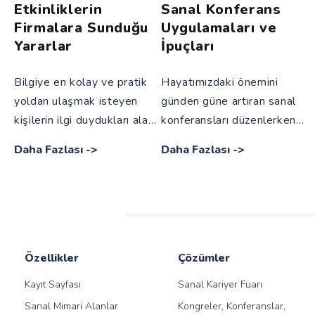
Etkinliklerin
Sanal Konferans
Firmalara Sunduğu
Uygulamaları ve
Yararlar
İpuçları
Bilgiye en kolay ve pratik
Hayatımızdaki önemini
yoldan ulaşmak isteyen
günden güne artıran sanal
kişilerin ilgi duydukları alan
konferansları düzenlerken
hakkında online bir şekilde
'Daha çok nasıl başarılı
Daha Fazlası
->
Daha Fazlası
->
hizmet veren sanal
olabiliriz?' sorusuna ışık
fuarların firmalara sunduğu
tutacak önemli ipuçlarını
yararlar
sizler için aşağıda derledik
Özellikler
Çözümler
Kayıt Sayfası
Sanal Kariyer Fuarı
Sanal Mimari Alanlar
Kongreler, Konferanslar,