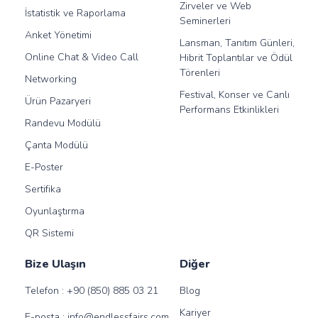
Zirveler ve Web
İstatistik ve Raporlama
Seminerleri
Anket Yönetimi
Lansman, Tanıtım Günleri,
Online Chat & Video Call
Hibrit Toplantılar ve Ödül
Törenleri
Networking
Festival, Konser ve Canlı
Ürün Pazaryeri
Performans Etkinlikleri
Randevu Modülü
Çanta Modülü
E-Poster
Sertifika
Oyunlaştırma
QR Sistemi
Bize Ulaşın
Diğer
Telefon :
+90 (850) 885 03 21
Blog
Kariyer
E-posta :
info@endlessfairs.com